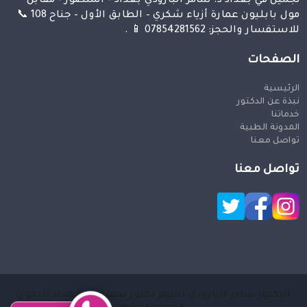
تجميل في بغداد د. سامر البارودي بغداد – المنصور – مقابل
مول بابليون عمارة أزياء شكري – الطابق الأول – جناح 108 📞
للاستفسار والحجز: 07854281562 📱 .
الصفحات
الرئيسية
نبذة عن الدكتور
خدماتنا
المدونة الطبية
تواصل معنا
تواصل معنا
الدكتور سامر البارودي اشهر دكتور تجميل في بغداد تليفون