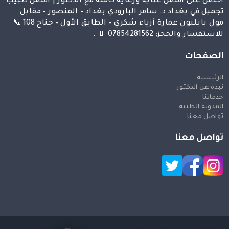
احصل على افضل عناية ورعاية كاملة مع الدكتور | افضل طبيب
تجميل في بغداد د. سامر البارودي بغداد – المنصور – مقابل
مول بابليون عمارة أزياء شكري – الطابق الأول – جناح 108 📞
للاستفسار والحجز: 07854281562 📱 .
الصفحات
الرئيسية
نبذة عن الدكتور
خدماتنا
المدونة الطبية
تواصل معنا
تواصل معنا