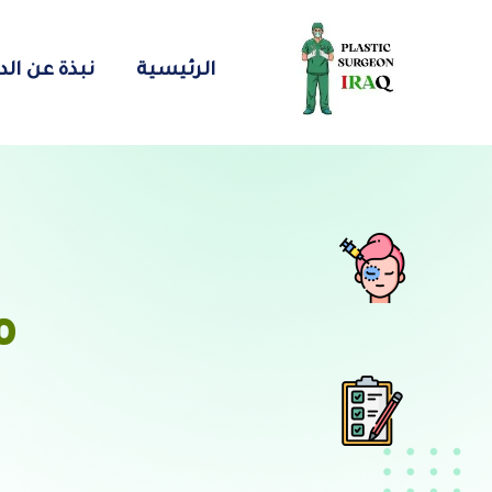
الرئيسية
نبذة عن الد
م