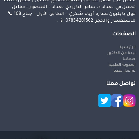
احصل على افضل عناية ورعاية كاملة مع الدكتور | افضل طبيب
تجميل في بغداد د. سامر البارودي بغداد – المنصور – مقابل
مول بابليون عمارة أزياء شكري – الطابق الأول – جناح 108 📞
للاستفسار والحجز: 07854281562 📱 .
الصفحات
الرئيسية
نبذة عن الدكتور
خدماتنا
المدونة الطبية
تواصل معنا
تواصل معنا