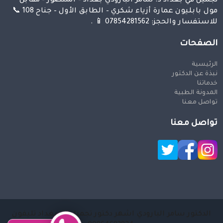
تجميل في بغداد د. سامر البارودي بغداد – المنصور – مقابل
مول بابليون عمارة أزياء شكري – الطابق الأول – جناح 108 📞
للاستفسار والحجز: 07854281562 📱 .
الصفحات
الرئيسية
نبذة عن الدكتور
خدماتنا
المدونة الطبية
تواصل معنا
تواصل معنا
الدكتور سامر البارودي اشهر دكتور تجميل في بغداد تليفون