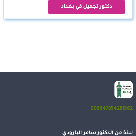
دكتور تجميل في بغداد
009647854281562
نبذة عن الدكتور سامر البارودي