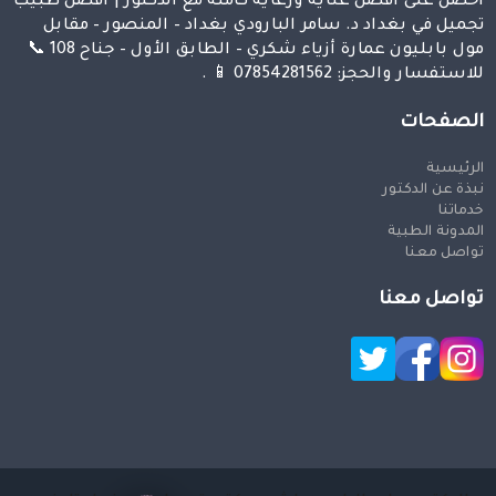
احصل على افضل عناية ورعاية كاملة مع الدكتور | افضل طبيب
تجميل في بغداد د. سامر البارودي بغداد – المنصور – مقابل
مول بابليون عمارة أزياء شكري – الطابق الأول – جناح 108 📞
للاستفسار والحجز: 07854281562 📱 .
الصفحات
الرئيسية
نبذة عن الدكتور
خدماتنا
المدونة الطبية
تواصل معنا
تواصل معنا