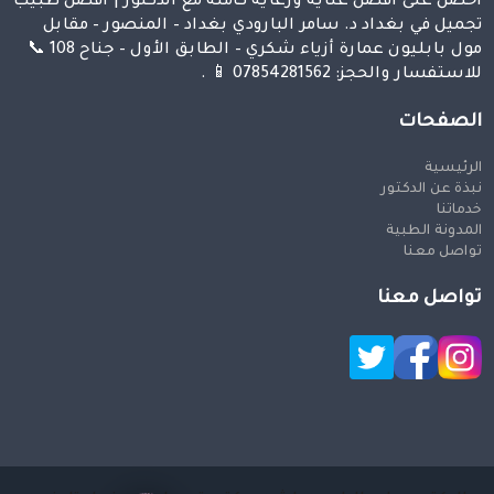
احصل على افضل عناية ورعاية كاملة مع الدكتور | افضل طبيب
تجميل في بغداد د. سامر البارودي بغداد – المنصور – مقابل
مول بابليون عمارة أزياء شكري – الطابق الأول – جناح 108 📞
للاستفسار والحجز: 07854281562 📱 .
الصفحات
الرئيسية
نبذة عن الدكتور
خدماتنا
المدونة الطبية
تواصل معنا
تواصل معنا