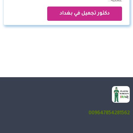
عملية…
دكتور تجميل في بغداد
009647854281562