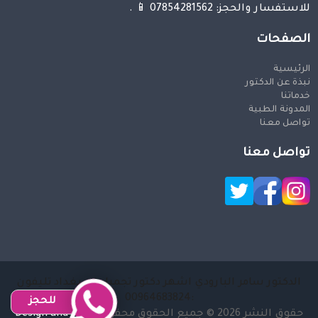
للاستفسار والحجز: 07854281562 📱 .
الصفحات
الرئيسية
نبذة عن الدكتور
خدماتنا
المدونة الطبية
تواصل معنا
تواصل معنا
الدكتور سامر البارودي اشهر دكتور تجميل في بغداد تليفون
:00964683824
للحجز
حقوق النشر 2026 © جميع الحقوق محفوظة
Design and SEO