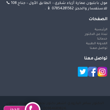
مول بابليون عمارة أزياء شكري – الطابق الأول – جناح 108 📞
للاستفسار والحجز: 07854281562 📱 .
الصفحات
الرئيسية
نبذة عن الدكتور
خدماتنا
المدونة الطبية
تواصل معنا
تواصل معنا
الدكتور سامر البارودي اشهر دكتور تجميل في بغداد تليفون
:00964683824
للحجز