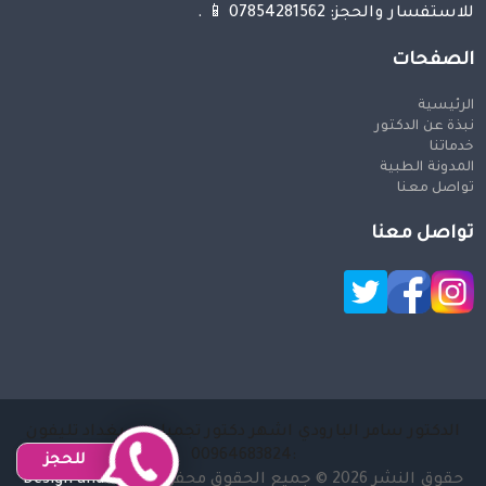
للاستفسار والحجز: 07854281562 📱 .
الصفحات
الرئيسية
نبذة عن الدكتور
خدماتنا
المدونة الطبية
تواصل معنا
تواصل معنا
الدكتور سامر البارودي اشهر دكتور تجميل في بغداد تليفون
:00964683824
للحجز
حقوق النشر 2026 © جميع الحقوق محفوظة
Design and SEO