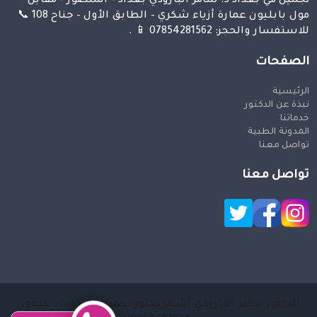
تجميل في بغداد د. سامر البارودي بغداد – المنصور – مقابل
مول بابليون عمارة أزياء شكري – الطابق الأول – جناح 108 📞
للاستفسار والحجز: 07854281562 📱 .
الصفحات
الرئيسية
نبذة عن الدكتور
خدماتنا
المدونة الطبية
تواصل معنا
تواصل معنا
الدكتور سامر البارودي اشهر دكتور تجميل في بغداد تليفون