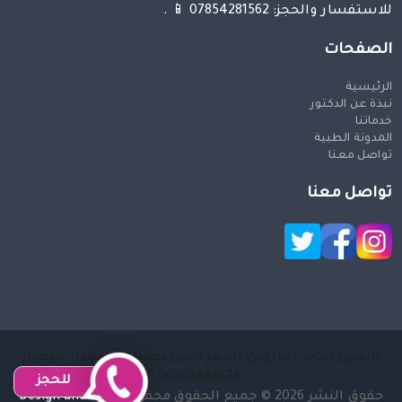
للاستفسار والحجز: 07854281562 📱 .
الصفحات
الرئيسية
نبذة عن الدكتور
خدماتنا
المدونة الطبية
تواصل معنا
تواصل معنا
الدكتور سامر البارودي اشهر دكتور تجميل في بغداد تليفون
:00964683824
للحجز
حقوق النشر 2026 © جميع الحقوق محفوظة
Design and SEO