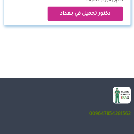
بك إلى الوراء عشرات…
دكتور تجميل في بغداد
009647854281562