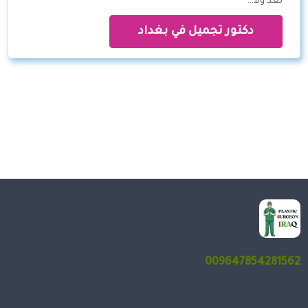
تعد ولا…
دكتور تجميل في بغداد
009647854281562