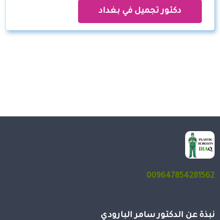
دكتور تجميل في بغداد
009647854281562
نبذة عن الدكتور سامر البارودي