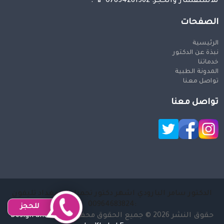
للاستفسار والحجز: 07854281562 📱 .
الصفحات
الرئيسية
نبذة عن الدكتور
خدماتنا
المدونة الطبية
تواصل معنا
تواصل معنا
الدكتور سامر البارودي اشهر دكتور تجميل في بغداد تليفون
:00964683824
للحجز
حقوق النشر 2026 © جميع الحقوق محفوظة
Design and SEO