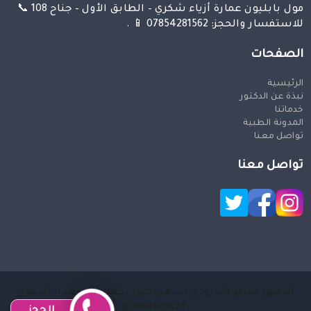
مول بابليون عمارة أزياء شكري – الطابق الأول – جناح 108 📞
للاستفسار والحجز: 07854281562 📱 .
الصفحات
الرئيسية
نبذة عن الدكتور
خدماتنا
المدونة الطبية
تواصل معنا
تواصل معنا
الدكتور سامر البارودي اشهر دكتور تجميل في بغداد تليفون
:00964683824
للحجز