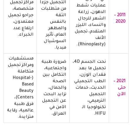
التجميل جزءاً
مراكز تجميل
عمليات شفط
من متطلبات
متخصصة،
الدهون، زراعة
2011 –
الثقة
جراحو تجميل
الشعر للرجال
2020
بالنفس
معتمدون،
والنساء، الليزر
والمظهر
ارتفاع عدد
المتقدم، تجميل
العام، تأثير
الخبراء.
الأنف
السوشيال
(Rhinoplasty).
ميديا.
مستشفيات
نحت الجسم 4D،
ضرورة طبية
ومراكز تجميل
تجميل ما بعد
واجتماعية،
متكاملة
فقدان الوزن،
التكامل بين
(Hospital-
2021 –
الطب التجميلي
الصحة
Based
حتى
الحديث، خدمات
والجمال،
Beauty
الآن
التجميل
تزايد البحث
Centers)،
الترميمي،
عن التجميل
فرق طبية
تكنولوجيا الـ
الآمن في
عالمية، رقابة
HIFU.
العراق.
متزايدة.