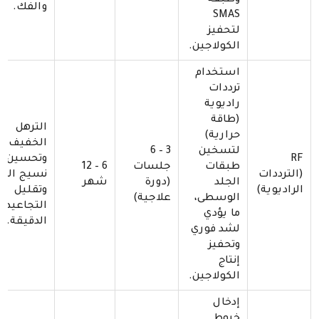
وطبقة
والفك.
SMAS
لتحفيز
الكولاجين.
استخدام
ترددات
راديوية
(طاقة
الترهل
حرارية)
الخفيف،
لتسخين
3 – 6
RF
وتحسين
طبقات
جلسات
6 – 12
(الترددات
نسيج الجل
الجلد
(دورة
شهر
الراديوية)
وتقليل
الوسطى،
علاجية)
التجاعيد
ما يؤدي
الدقيقة.
لشد فوري
وتحفيز
إنتاج
الكولاجين.
إدخال