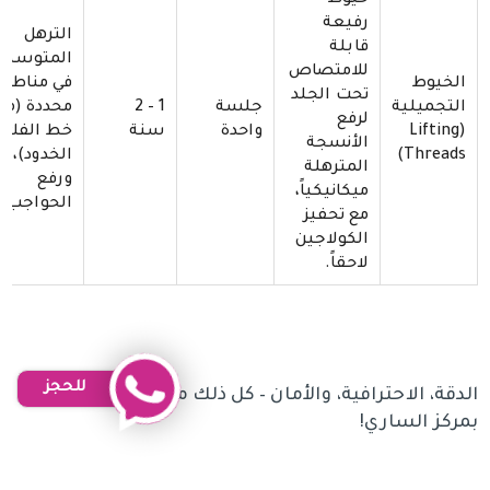
خيوط
رفيعة
الترهل
قابلة
المتوسط
للامتصاص
الخيوط
في مناطق
تحت الجلد
التجميلية
جلسة
1 – 2
محددة (مث
لرفع
(Lifting
واحدة
سنة
خط الفك،
الأنسجة
Threads)
الخدود)،
المترهلة
ورفع
ميكانيكياً،
الحواجب.
مع تحفيز
الكولاجين
لاحقاً.
للحجز
الدقة، الاحترافية، والأمان – كل ذلك متوفر في كل جلسة
بمركز الساري!