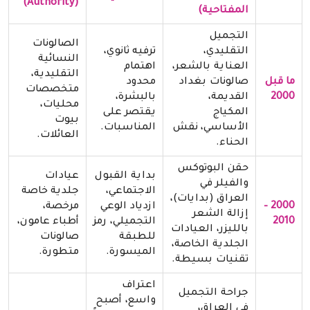
)
Authority
(
المفتاحية)
التجميل
الصالونات
التقليدي،
ترفيه ثانوي،
النسائية
العناية بالشعر،
اهتمام
التقليدية،
ما قبل
صالونات بغداد
محدود
متخصصات
2000
القديمة،
بالبشرة،
محليات،
المكياج
يقتصر على
بيوت
الأساسي، نقش
المناسبات.
العائلات.
الحناء.
حقن البوتوكس
بداية القبول
عيادات
والفيلر في
الاجتماعي،
جلدية خاصة
العراق (بدايات)،
2000 –
ازدياد الوعي
مرخصة،
إزالة الشعر
2010
التجميلي، رمز
أطباء عامون،
بالليزر، العيادات
للطبقة
صالونات
الجلدية الخاصة،
الميسورة.
متطورة.
تقنيات بسيطة.
اعتراف
جراحة التجميل
واسع، أصبح
في العراق،