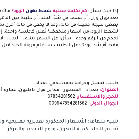
إذا كنت تسأل:
كم تكلفة عملية
شفط دهون
ال
زنود؟
فالأهم
بعد نزول وزن، أم ضعف في شدّ الجلد، أم خليط بين الدهو
يعطي نتيجة جميلة في حالة، وقد لا يكفي في حالة أخرى تحت
لشفط الزنود، من أسعار منخفضة تُعلن كجلسة واحدة، إلى
تحكم من الرقم وحده. اسأل: هل السعر يشمل اليدين الا
فقط أم شد زنود؟ وهل الطبيب سيقيّم مرونة الجلد قبل ال
طبيب تجميل وجراحة تجميلية في بغداد
العنوان:
بغداد – المنصور – مقابل مول بابليون، عمارة أزيا
للحجز والاستفسار:
07854281562
الجوال الدولي:
009647854281562
تنبيه شفاف: الأسعار المذكورة تقديرية تعليمية ولي
تقييم الجلد، كمية الدهون، ونوع التخدير والمركز.