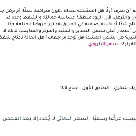
 أن تعرف أولًا هل المشكلة عندك دهون متراكمة فعلًا، أم ترهل جل
ن والترهل. لأن الزنود منطقة حساسة جماليًا؛ والشفط وحده قد
اج شدًا أو تقنية إضافية.في العراق، قد ترى عروضًا مختلفة جدًا
 أسعار أعلى تشمل التخدير والمشد والمركز والمتابعة. لذلك لا
ثنين؟ هل يشمل المشد؟ هل توجد مراجعات؟ هل الحالة تحتاج شفطً
قرار؟
د. سامر البارودي
ء شكري – الطابق الأول – جناح 108
ست عرضًا رسميًا. السعر النهائي لا يُحدد إلا بعد الفحص،