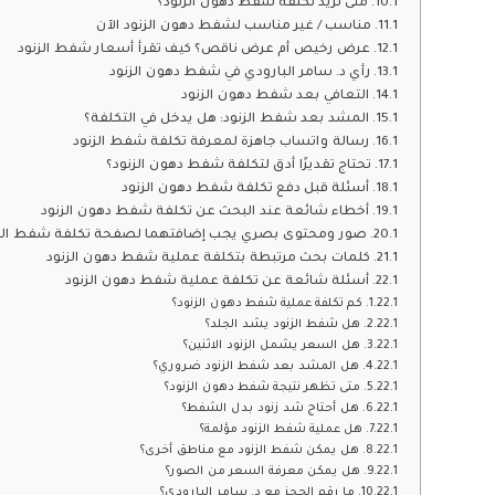
متى تزيد تكلفة شفط دهون الزنود؟
مناسب / غير مناسب لشفط دهون الزنود الآن
عرض رخيص أم عرض ناقص؟ كيف تقرأ أسعار شفط الزنود
رأي د. سامر البارودي في شفط دهون الزنود
التعافي بعد شفط دهون الزنود
المشد بعد شفط الزنود: هل يدخل في التكلفة؟
رسالة واتساب جاهزة لمعرفة تكلفة شفط الزنود
تحتاج تقديرًا أدق لتكلفة شفط دهون الزنود؟
أسئلة قبل دفع تكلفة شفط دهون الزنود
أخطاء شائعة عند البحث عن تكلفة شفط دهون الزنود
صور ومحتوى بصري يجب إضافتهما لصفحة تكلفة شفط الز
كلمات بحث مرتبطة بتكلفة عملية شفط دهون الزنود
أسئلة شائعة عن تكلفة عملية شفط دهون الزنود
كم تكلفة عملية شفط دهون الزنود؟
هل شفط الزنود يشد الجلد؟
هل السعر يشمل الزنود الاثنين؟
هل المشد بعد شفط الزنود ضروري؟
متى تظهر نتيجة شفط دهون الزنود؟
هل أحتاج شد زنود بدل الشفط؟
هل عملية شفط الزنود مؤلمة؟
هل يمكن شفط الزنود مع مناطق أخرى؟
هل يمكن معرفة السعر من الصور؟
ما رقم الحجز مع د. سامر البارودي؟