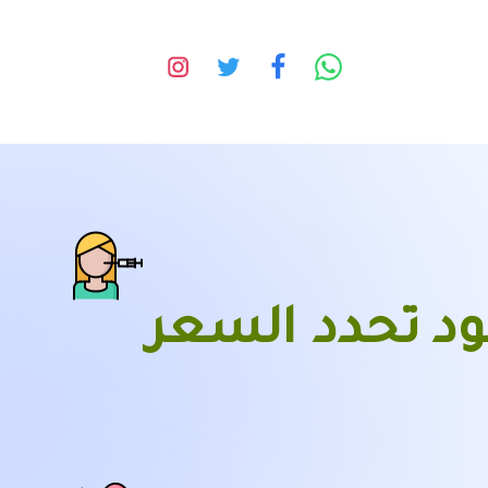
ة عملية شفط دهون الزنود | 9 بنود تحدد السعر