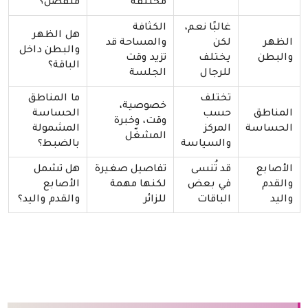
مختلفة
منفصل؟
غالبًا نعم،
الكثافة
هل الظهر
الظهر
لكن
والمساحة قد
والبطن داخل
والبطن
يختلف
تزيد وقت
الباقة؟
للرجال
الجلسة
تختلف
ما المناطق
خصوصية،
المناطق
حسب
الحساسة
وقت، وخبرة
الحساسة
المركز
المشمولة
المشغّل
والسياسة
بالضبط؟
الأصابع
قد تُنسى
تفاصيل صغيرة
هل تشمل
والقدم
في بعض
لكنها مهمة
الأصابع
واليد
الباقات
للزائر
والقدم واليد؟