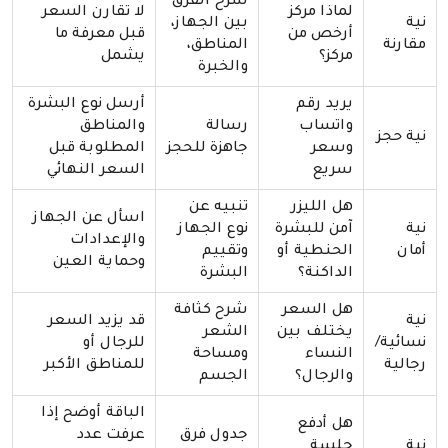
شرح الفرق
لماذا مركز
لا تقارن السعر
نية
بين الجهاز،
أرخص من
قبل معرفة ما
مقارنة
المناطق،
مركز؟
يشمل
والخبرة
يريد رقم
أرسل نوع البشرة
واتساب
رسالة
والمناطق
نية حجز
وسعر
جاهزة للحجز
المطلوبة قبل
سريع
السعر النهائي
هل الليزر
تنبيه عن
اسأل عن الجهاز
نية
آمن للبشرة
نوع الجهاز
والإعدادات
أمان
الحنطية أو
وتقييم
وحماية العين
الداكنة؟
البشرة
هل السعر
شرح كثافة
نية
قد يزيد السعر
يختلف بين
الشعر
نسائية/
للرجال أو
النساء
ومساحة
رجالية
للمناطق الأكبر
والرجال؟
الجسم
الباقة أوضح إذا
هل أدفع
جدول فرق
عرفت عدد
نية
جلسة