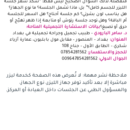
منفصلة.لذلك السؤال الصحيح ليس فقط: “شكد سعر جلسة
الليزر للجسم كامل؟” بل: ماذا تشمل الجلسة؟ ما نوع الجهاز؟
هل يناسب لون بشرتي؟ كم جلسة أحتاج؟ هل السعر للجلسة
أم الباقة؟ وهل توجد جلسة رتوش أو متابعة إذا ظهر تهيّج أو
حرق أو تصبغ؟
بيانات الاستشارة التجميلية المتاحة:
د. سامر البارودي
– طبيب تجميل وجراحة تجميلية في بغداد
العنوان:
بغداد – المنصور – مقابل مول بابليون، عمارة أزياء
شكري – الطابق الأول – جناح 108
للحجز والاستفسار:
07854281562
الجوال الدولي:
009647854281562
ملاحظة نشر مهمة: لا تُعرض هذه الصفحة كخدمة ليزر
مباشرة إلا بعد تأكيد توفر جهاز الليزر، نوع الجهاز،
والمسؤول الطبي عن الجلسات داخل العيادة أو المركز.