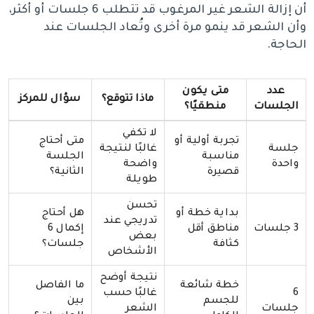
أن إزالة الشعر غير المرغوب قد تتطلب 6 جلسات أو أكثر،
وأن الشعر قد ينمو مرة أخرى وتُعاد الجلسات عند
الحاجة.
عدد
متى يكون
ماذا تتوقع؟
سؤال للمركز
الجلسات
منطقيًا؟
لا تكفي
تجربة أولية أو
متى أحتاج
جلسة
غالبًا لنتيجة
مناسبة
الجلسة
واحدة
واضحة
قصيرة
الثانية؟
طويلة
تحسن
بداية خطة أو
هل أحتاج
تدريجي عند
3 جلسات
مناطق أقل
إكمال 6
بعض
كثافة
جلسات؟
الأشخاص
نتيجة أوضح
خطة شائعة
ما الفاصل
6
غالبًا حسب
للجسم
بين
جلسات
الشعر