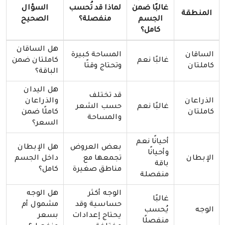
غالبًا ضمن
لماذا قد تُحسب
السؤال
المنطقة
الجسم
منفصلة؟
الصحيح
كامل؟
هل الساقان
الساقان
المساحة كبيرة
غالبًا نعم
كاملتان ضمن
كاملتان
وتحتاج وقتًا
الباقة؟
هل اليدان
قد تختلف
الذراعان
والذراعان
غالبًا نعم
حسب الشعر
كاملتان
كاملًا ضمن
والمساحة
السعر؟
أحيانًا نعم
بعض العروض
هل الإبطان
وأحيانًا
الإبطان
تجمعها مع
داخل الجسم
باقة
مناطق صغيرة
كامل؟
منفصلة
الوجه أكثر
هل الوجه
غالبًا
حساسية وقد
مشمول أم
الوجه
يُحسب
يحتاج إعدادات
بسعر
منفصلًا