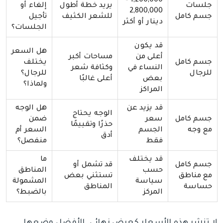
1,200,000 –
جلسات
يريد خطة أطول
إلغاء أو
2,800,000
جسم كامل
للشعر الكثيف
تأجيل
دينار أو أكثر
الجلسات؟
قد يكون
هل السعر
أعلى من
مساحات أكبر
جسم كامل
يختلف
النساء في
وكثافة شعر
للرجال
للرجال؟
بعض
أعلى غالبًا
ولماذا؟
المراكز
قد يزيد عن
هل الوجه
الوجه يحتاج
جسم كامل
سعر
ضمن
حذرًا وتقييمًا
مع وجه
الجسم
السعر أم
أدق
فقط
منفصل؟
قد يختلف
ما
جسم كامل
قد تشمل أو
حسب
المناطق
مع مناطق
تستثني بعض
سياسة
المشمولة
حساسة
المناطق
المركز
بالضبط؟