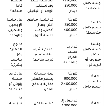
150,000 –
أساسية فقط،
الجسم
جسم كامل
250,000
وقد تستثني
كامل
اقتصادية
دينار
الوجه أو البكيني
عندكم؟
تقريبًا
قد تشمل مناطق
هل يشمل
جلسة
250,000 –
أكثر، جهاز
الإبطين
جسم كامل
400,000
أفضل، وقت
والبكيني
متوسطة
دينار
جلسة أطول
والوجه؟
جلسة
ما نوع
قد تزيد
جسم كامل
تقييم بشرة،
الجهاز؟
حسب
بجهاز
جهاز متقدم،
وهل
المركز
معروف أو
تبريد، متابعة
يناسب
والمدينة
تبريد قوي
بشرتي؟
تقريبًا
عدة جلسات
هل توجد
باقة 6
900,000 –
بسعر مخفض
جلسة
جلسات
2,400,000
مقارنة بالدفع
رتوش أو
جسم كامل
دينار
المفرد
متابعة؟
ما
قد تصل إلى
باقة 8
مناسبة لمن
سياسة