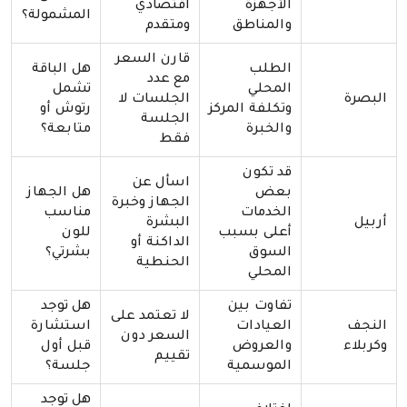
الأجهزة
اقتصادي
المشمولة؟
والمناطق
ومتقدم
قارن السعر
الطلب
هل الباقة
مع عدد
المحلي
تشمل
البصرة
الجلسات لا
وتكلفة المركز
رتوش أو
الجلسة
والخبرة
متابعة؟
فقط
قد تكون
اسأل عن
بعض
هل الجهاز
الجهاز وخبرة
الخدمات
مناسب
أربيل
البشرة
أعلى بسبب
للون
الداكنة أو
السوق
بشرتي؟
الحنطية
المحلي
تفاوت بين
هل توجد
لا تعتمد على
النجف
العيادات
استشارة
السعر دون
وكربلاء
والعروض
قبل أول
تقييم
الموسمية
جلسة؟
هل توجد