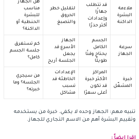
هل الجهاز
قد تتطلب
ملاءمة
لتقليل خطر
مناسب
جهازًا
البشرة
الحروق
للبشرة
وإعدادات
الداكنة
والتصبغ
الحنطية أو
أكثر حذرًا
الداكنة؟
الجسم
الجهاز
كم تستغرق
سرعة
الكامل
الأسرع قد
جلسة الجسم
الجهاز
يحتاج وقتًا
يجعل
كامل؟
طويلًا
الجلسة أريح
المراكز
الإعدادات
من سيجري
خبرة
الأكثر خبرة
الخاطئة قد
الجلسة؟ وما
المشغّل
قد تكون
تسبب
خبرته؟
أعلى سعرًا
مشاكل
تنبيه مهم: الجهاز وحده لا يكفي. خبرة من يستخدمه
وتقييم البشرة أهم من الاسم التجاري للجهاز.
اقرا ايضاً :